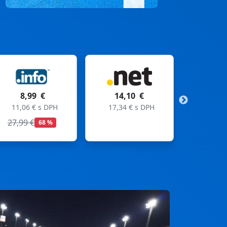
14,10 €
11,99 €
17,34 € s DPH
14,75 € s DPH
19,99 €
40 %