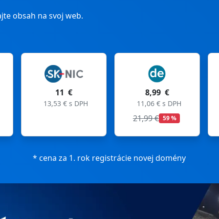
jte obsah na svoj web.
 €
8,99 €
8,99 €
 € s DPH
11,06 € s DPH
11,06 € s DPH
21,99 €
27,99 €
59 %
68 %
* cena za 1. rok registrácie novej domény