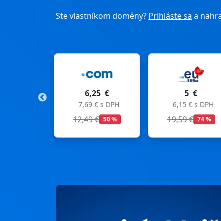
Ste vlastníkom domény?
Prihláste sa
a nahra
6,25 €
5 €
11
7,69 € s DPH
6,15 € s DPH
13,53
12,49 €
19,59 €
50 %
74 %