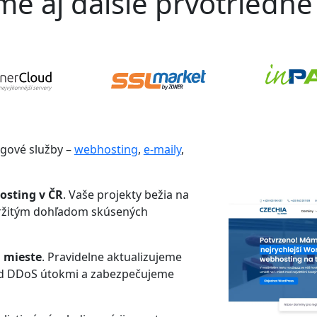
 aj ďalšie prvotriedne 
ngové služby –
webhosting
,
e-maily
,
osting v ČR
. Vaše projekty bežia na
tržitým dohľadom skúsených
 mieste
. Pravidelne aktualizujeme
ed DDoS útokmi a zabezpečujeme