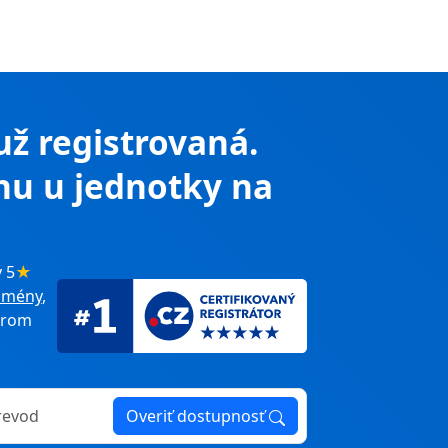
 už registrovaná.
nu u jednotky na
 5
★
omény
,
erom
Overiť dostupnosť