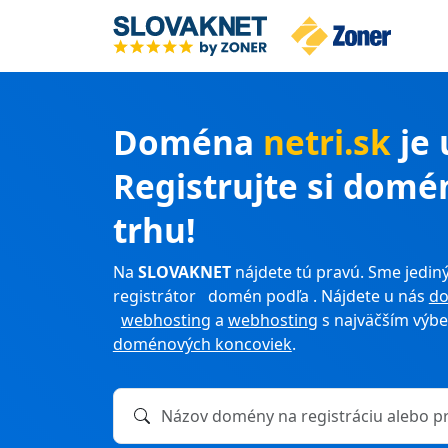
Doména
netri.sk
je
Registrujte si domé
trhu!
Na
SLOVAKNET
nájdete tú pravú. Sme jediný
registrátor domén podľa . Nájdete u nás
d
webhosting
a
webhosting
s najväčším výb
doménových koncoviek
.
Názov domény na registráciu alebo prevod