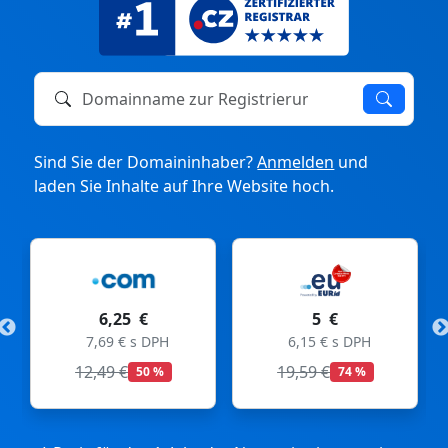
Domainname zur Registrierung oder zum Transfer
Sind Sie der Domaininhaber?
Anmelden
und
laden Sie Inhalte auf Ihre Website hoch.
5 €
11 €
DPH
6,15 € s DPH
13,53 € s DPH
19,59 €
 %
74 %