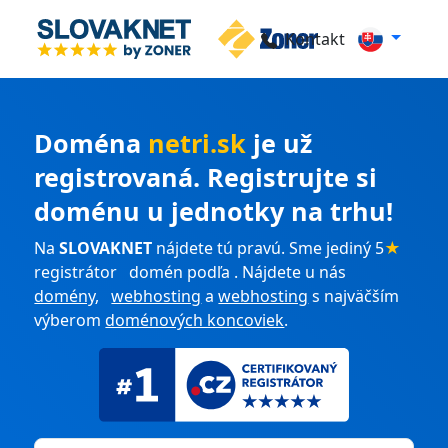
Kontakt
Doména
netri.sk
je už
registrovaná. Registrujte si
doménu u jednotky na trhu!
Na
SLOVAKNET
nájdete tú pravú. Sme jediný 5
★
registrátor domén podľa . Nájdete u nás
domény
,
webhosting
a
webhosting
s najväčším
výberom
doménových koncoviek
.