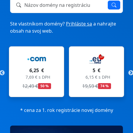
Názov domény na registráciu alebo prevod
Ste vlastníkom domény?
Prihláste sa
a nahrajte
obsah na svoj web.
6,25 €
5 €
7,69 € s DPH
6,15 € s DPH
12,49 €
19,59 €
50 %
74 %
* cena za 1. rok registrácie novej domény