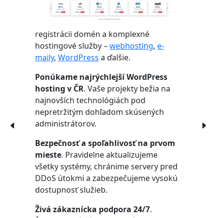
registrácii domén a komplexné
hostingové služby –
webhosting
,
e-
maily
,
WordPress
a ďalšie.
Ponúkame najrýchlejší WordPress
hosting v ČR
. Vaše projekty bežia na
najnovších technológiách pod
nepretržitým dohľadom skúsených
administrátorov.
Bezpečnosť a spoľahlivosť na prvom
mieste
. Pravidelne aktualizujeme
všetky systémy, chránime servery pred
DDoS útokmi a zabezpečujeme vysokú
dostupnosť služieb.
Živá zákaznícka podpora 24/7
.